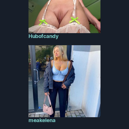
Hubofcandy
meakelena