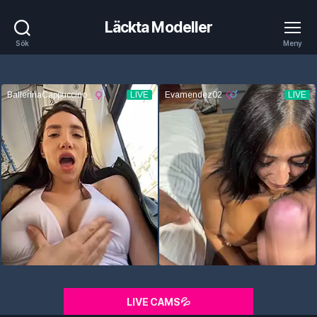
Läckta Modeller
Sök
Meny
LIVE CAMS💦