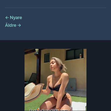
←
Nyare
Äldre
→