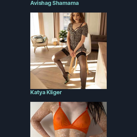
Avishag Shamama
Katya Kliger