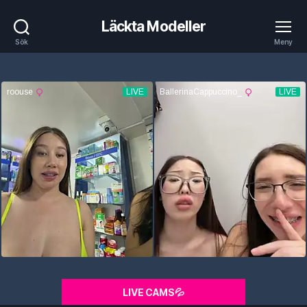
Läckta Modeller
Sök
Meny
LIVE CAMS💦