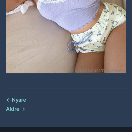
←
Nyare
Äldre
→