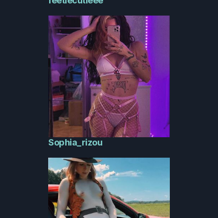
feetiecutieee
Sophia_rizou