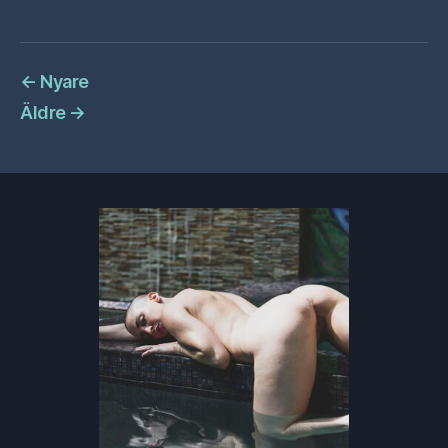
←
Nyare
Äldre
→