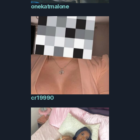
onekatmalone
cr19990