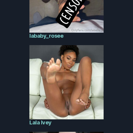
lababy_rosee
Lala Ivey