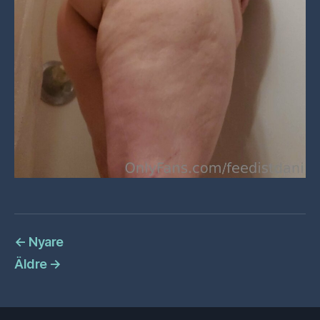
←
Nyare
Äldre
→