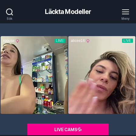
Läckta Modeller
Sök
Meny
LIVE CAMS💦