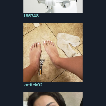
185748
kattiek02