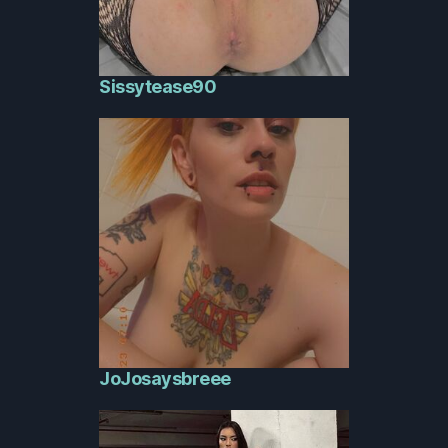
Sissytease90
JoJosaysbreee