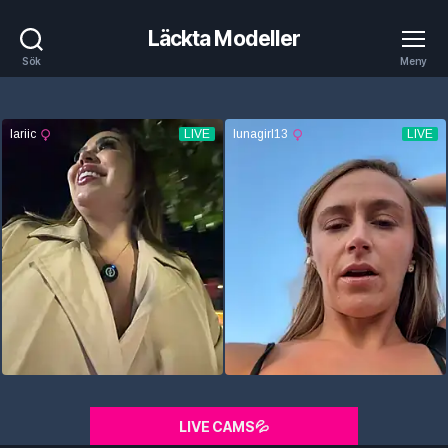
Läckta Modeller
Sök
Meny
LIVE CAMS💦