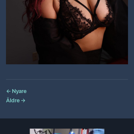
←
Nyare
Äldre
→