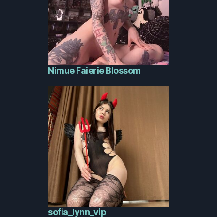
Nimue Faierie Blossom
sofia_lynn_vip