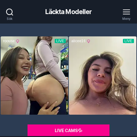
Läckta Modeller
Sök
Meny
LIVE CAMS💦