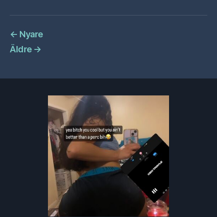
←
Nyare
Äldre
→