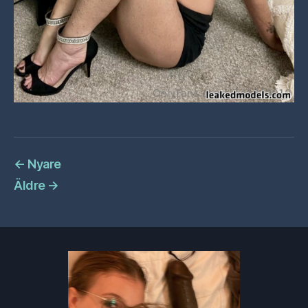
←
Nyare
Äldre
→