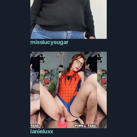
misslucysugar
lanieluxx