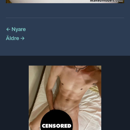
←
Nyare
Äldre
→