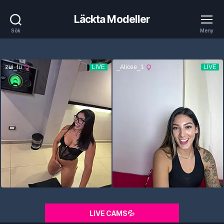
Läckta Modeller
Sök
Meny
LIVE CAMS💦