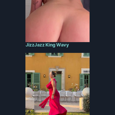
JizzJazz King Wavy