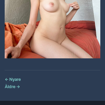
←
Nyare
Äldre
→