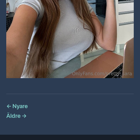
←
Nyare
Äldre
→