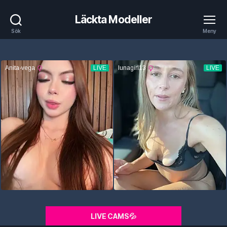
Läckta Modeller
Sök
Meny
LIVE CAMS💦