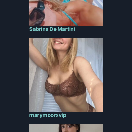
Sabrina De Martini
marymoorxvip