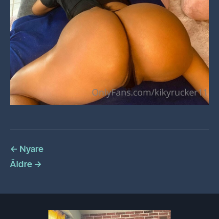
←
Nyare
Äldre
→