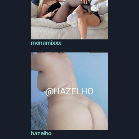
monamixxx
hazelho