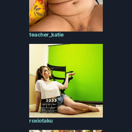
teacher_katie
roxiotaku