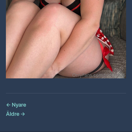
←
Nyare
Äldre
→