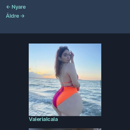
←
Nyare
Äldre
→
Valerialcala