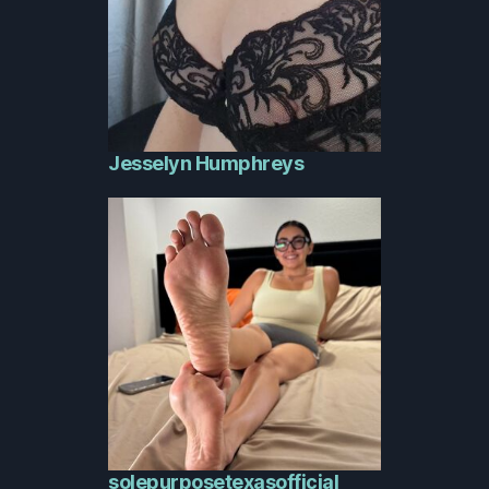
Jesselyn Humphreys
solepurposetexasofficial