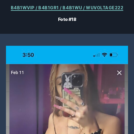
Kategorier
B4B1WVIP / B4B1GR1 / B4B1WU / WUVOLTAGE222
Foto #18