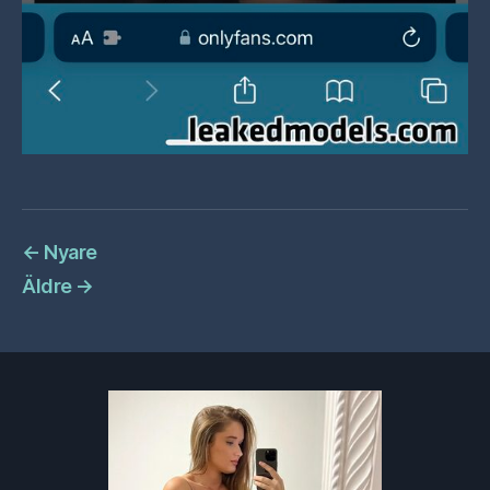
←
Nyare
Äldre
→